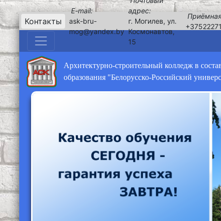
Почтовый
E-mail:
адрес:
Приёмная
Контакты
ask-bru-
г. Могилев, ул.
+3752227
mog@yandex.by
Космонавтов,
15
Архитектурно-строительный колледж в соста
образования "Белорусско-Российский универ