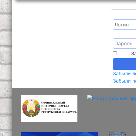
З
Забыли л
Забыли п