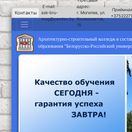
Почтовый
E-mail:
адрес:
Приёмная
Контакты
ask-bru-
г. Могилев, ул.
+3752227
mog@yandex.by
Космонавтов,
15
Архитектурно-строительный колледж в соста
образования "Белорусско-Российский универ