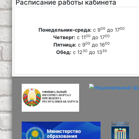
Расписание работы кабинета
00
00
Понедельник–среда:
с 9
до 17
00
00
Четверг:
с 11
до 17
00
00
Пятница:
с 9
до 16
30
30
Обед:
с 12
до 13