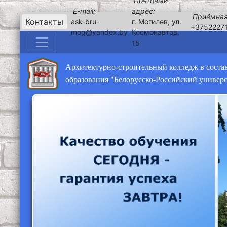
Почтовый
E-mail:
адрес:
Приёмная
Контакты
ask-bru-
г. Могилев, ул.
+3752227
mog@yandex.by
Космонавтов,
15
Архитектурно-строительный колледж в соста
образования "Белорусско-Российский универ