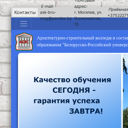
Почтовый
E-mail:
адрес:
Приёмная
Контакты
ask-bru-
г. Могилев, ул.
+3752227
mog@yandex.by
Космонавтов,
15
Архитектурно-строительный колледж в соста
образования "Белорусско-Российский универ