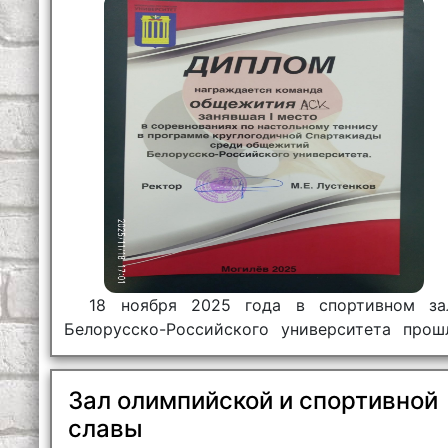
18 ноября 2025 года в спортивном за
Белорусско-Российского университета прош
соревнования по настольному теннису сре
команд общежитий университета
Зал олимпийской и спортивной
архитектурно-строительного колледжа.
славы