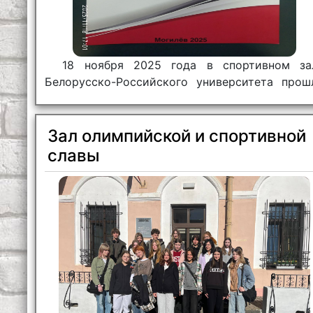
18 ноября 2025 года в спортивном за
Белорусско-Российского университета прош
соревнования по настольному теннису сре
команд общежитий университета
архитектурно-строительного колледжа.
Зал олимпийской и спортивной
славы