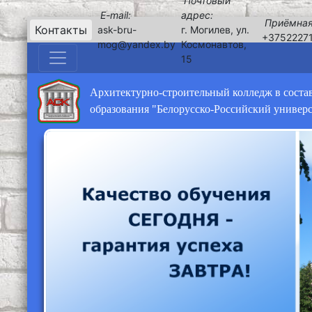
Почтовый
E-mail:
адрес:
Приёмная
Контакты
ask-bru-
г. Могилев, ул.
+3752227
mog@yandex.by
Космонавтов,
15
Архитектурно-строительный колледж в соста
образования "Белорусско-Российский универ