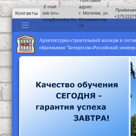
Почтовый
E-mail:
адрес:
Приёмная
Контакты
ask-bru-
г. Могилев, ул.
+3752227
mog@yandex.by
Космонавтов,
15
Архитектурно-строительный колледж в соста
образования "Белорусско-Российский универ