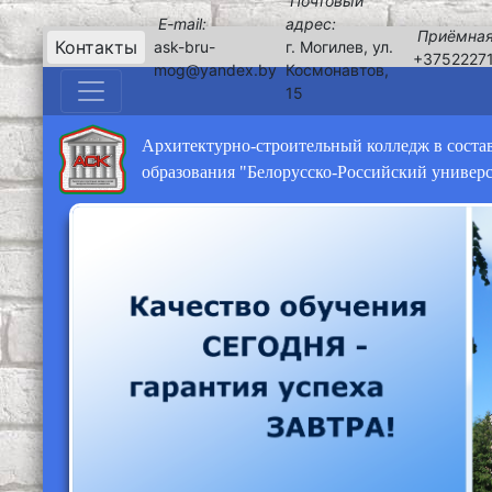
Почтовый
E-mail:
адрес:
Приёмная
Контакты
ask-bru-
г. Могилев, ул.
+3752227
mog@yandex.by
Космонавтов,
15
Архитектурно-строительный колледж в соста
образования "Белорусско-Российский универ