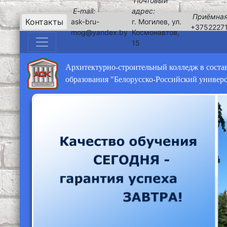
Почтовый
E-mail:
адрес:
Приёмная
Контакты
ask-bru-
г. Могилев, ул.
+3752227
mog@yandex.by
Космонавтов,
15
Архитектурно-строительный колледж в соста
образования "Белорусско-Российский универ