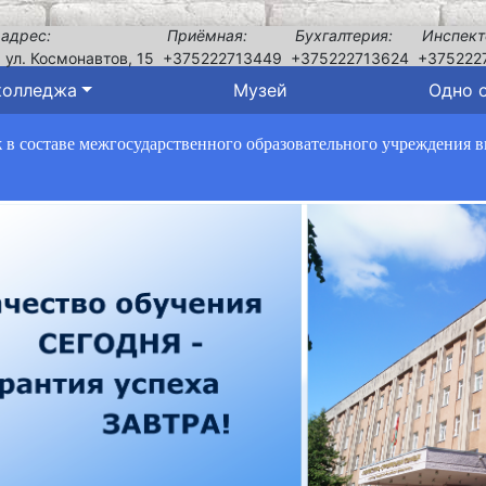
 адрес:
Приёмная:
Бухгалтерия:
Инспект
, ул. Космонавтов, 15
+375222713449
+375222713624
+375222
колледжа
Музей
Одно 
в составе межгосударственного образовательного учреждения 