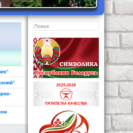
ние"
жений"
арно-
тем