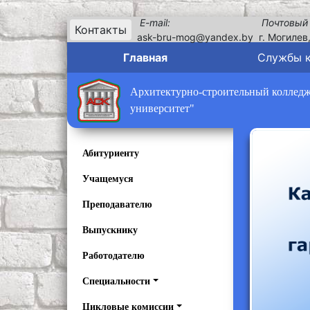
E-mail:
Почтовый
Контакты
ask-bru-mog@yandex.by
г. Могилев
Главная
Службы 
Архитектурно-строительный колледж 
университет"
Абитуриенту
Учащемуся
Преподавателю
Выпускнику
Работодателю
Специальности
Цикловые комиссии