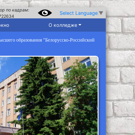
ор по кадрам:
Select Language
▼
722634
окно
О колледже
высшего образования "Белорусско-Российский