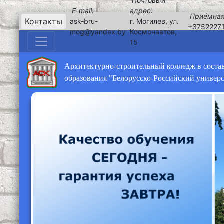
Почтовый
E-mail:
адрес:
Приёмная
Контакты
ask-bru-
г. Могилев, ул.
+3752227
mog@yandex.by
Космонавтов,
15
Архитектурно-строительный колледж в соста
образования "Белорусско-Российский универ