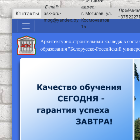
Почтовый
E-mail:
адрес:
Приёмная
Контакты
ask-bru-
г. Могилев, ул.
+3752227
mog@yandex.by
Космонавтов,
15
Архитектурно-строительный колледж в соста
образования "Белорусско-Российский универ