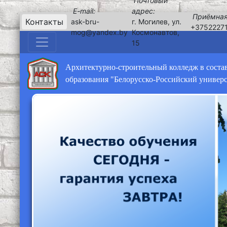
Почтовый
E-mail:
адрес:
Приёмная
Контакты
ask-bru-
г. Могилев, ул.
+3752227
mog@yandex.by
Космонавтов,
15
Архитектурно-строительный колледж в соста
образования "Белорусско-Российский универ