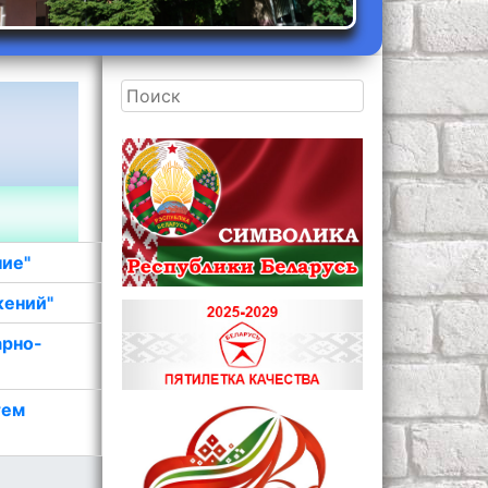
ние"
жений"
арно-
тем