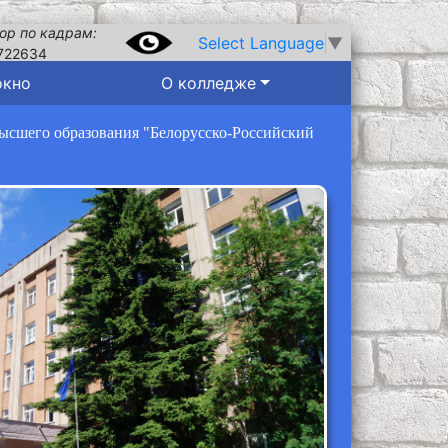
ор по кадрам:
Select Language
▼
722634
окно
О колледже
высшего образования "Белорусско-Российский