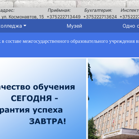
 адрес:
Приёмная:
Бухгалтерия:
Инспект
, ул. Космонавтов, 15
+375222713449
+375222713624
+375222
колледжа
Музей
Одно 
в составе межгосударственного образовательного учреждения 