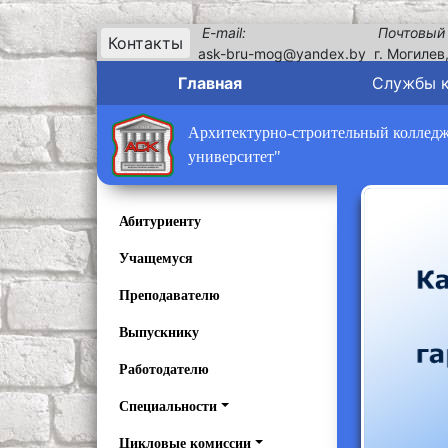
E-mail:
Почтовый
Контакты
ask-bru-mog@yandex.by
г. Могилев
Главная
Службы 
Архитектурно-строительный колледж 
университет"
Абитуриенту
Учащемуся
Преподавателю
Выпускнику
Работодателю
Специальности
Цикловые комиссии