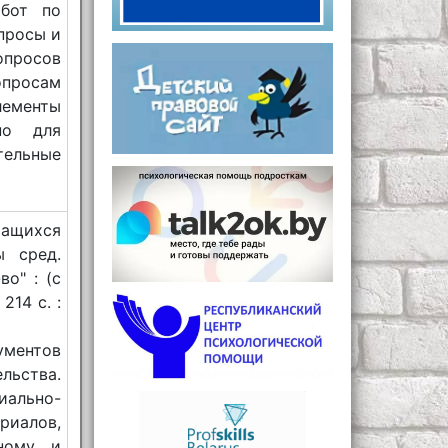
абот по
просы и
опросов
просам
ементы
но для
тельные
чащихся
ы сред.
о" : (с
214 с. :
ентов
льства.
ально-
риалов,
ному и