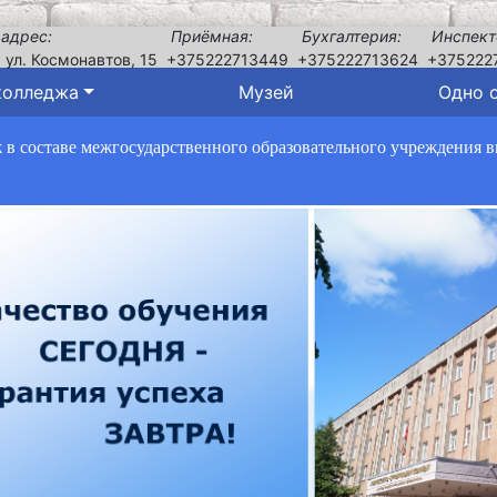
 адрес:
Приёмная:
Бухгалтерия:
Инспект
, ул. Космонавтов, 15
+375222713449
+375222713624
+375222
колледжа
Музей
Одно 
в составе межгосударственного образовательного учреждения 