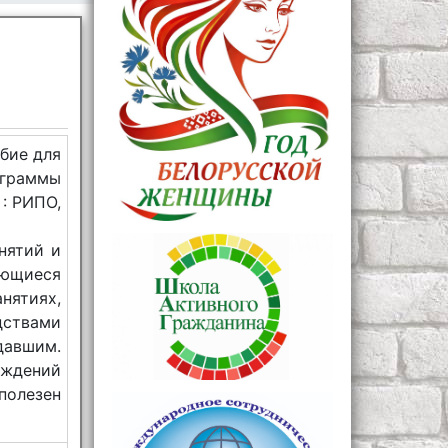
обие для
ограммы
 : РИПО,
нятий и
ающиеся
нятиях,
ствами
давшим.
ждений
полезен