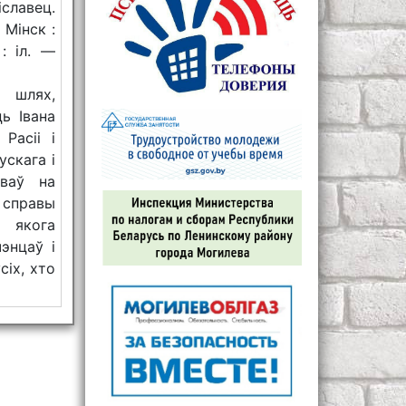
славец.
 Мінск :
: іл. —
 шлях,
ь Івана
Расіі і
ускага і
аваў на
 справы
 якога
чэнцаў і
сіх, хто