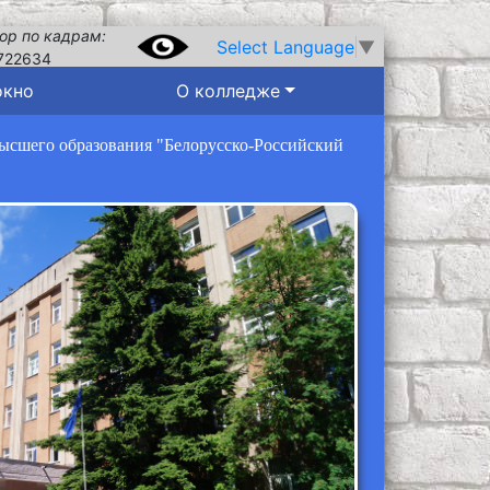
ор по кадрам:
Select Language
▼
722634
окно
О колледже
высшего образования "Белорусско-Российский