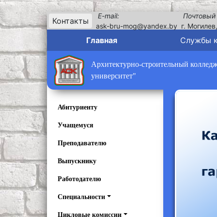
E-mail:
Почтовый
Контакты
ask-bru-mog@yandex.by
г. Могилев
Главная
Службы 
Архитектурно-строительный колледж 
университет"
Абитуриенту
Учащемуся
Преподавателю
Выпускнику
Работодателю
Специальности
Цикловые комиссии