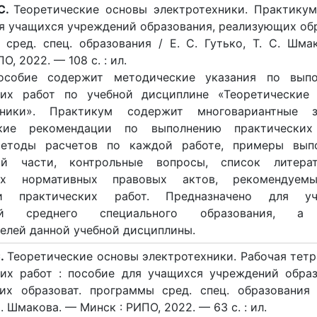
 С.
Теоретические основы электротехники. Практикум 
я учащихся учреждений образования, реализующих обр
сред. спец. образования / Е. С. Гутько, Т. С. Шма
О, 2022. — 108 с. : ил.
особие содержит методические указания по вып
ких работ по учебной дисциплине «Теоретические
хники». Практикум содержит многовариантные з
кие рекомендации по выполнению практических 
етоды расчетов по каждой работе, примеры вып
ой части, контрольные вопросы, список литера
ких нормативных правовых актов, рекомендуем
ии практических работ. Предназначено для уч
ий среднего специального образования, а
елей данной учебной дисциплины.
С.
Теоретические основы электротехники. Рабочая тетр
ких работ : пособие для учащихся учреждений образ
их образоват. программы сред. спец. образования 
С. Шмакова. — Минск : РИПО, 2022. — 63 с. : ил.