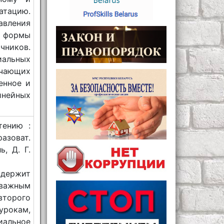
атацию.
вления
 формы
чников.
иальных
учающих
енное и
нейных
тению :
азоват.
ь, Д. Г.
держит
я важным
второго
урокам,
иальное