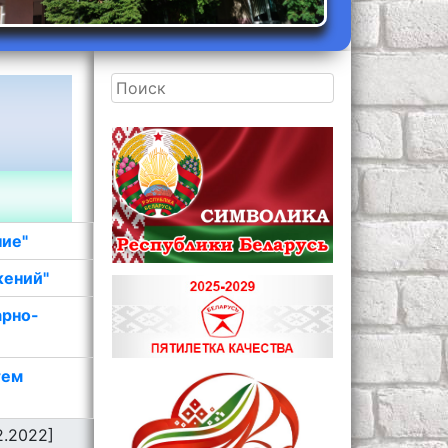
ние"
жений"
арно-
тем
2.2022]