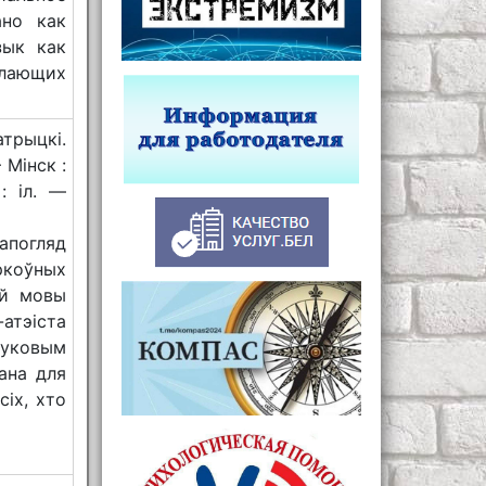
ано как
зык как
елающих
атрыцкі.
 Мінск :
: іл. —
апогляд
ркоўных
ай мовы
атэіста
вуковым
ана для
сіх, хто