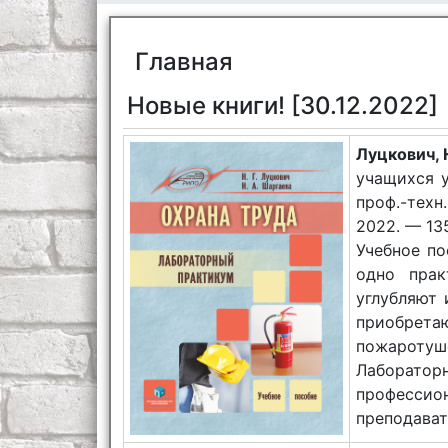
Главная
Новые книги! [30.12.2022]
Луцкович, Н
учащихся 
проф.-техн.
2022. — 135 
Учебное по
одно прак
углубляют 
приобре
пожаротуш
Лаборатор
профессио
преподават