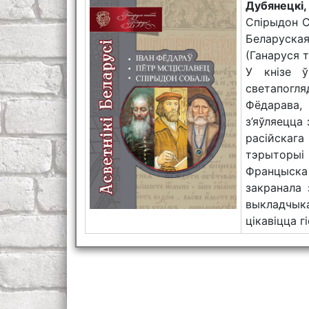
Дубянецкі
Спірыдон Со
Беларуска
(Ганаруся т
У кнізе 
светапогля
Фёдарава,
з’яўляецца 
расійскаг
тэрыторыі
Францыска
закранала 
выкладчыка
цікавіцца 