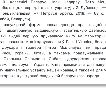
, Э.
Асветнікі Беларусі. Іван Фёдараў. Пётр Мсці
баль : [для сярэд. і ст. шк. узросту] / Э. Дубянецкі. —
я энцыклапедыя імя Петруся Броўкі, 2018. — 63 с. 
абой, Беларусь).
ў папулярнай форме распавядаецца пра жыццёвы
д і шматгранную выдавецкую і асветніцкую дзейнасц
 які выдаў першую друкаваную кнігу на тэрыторыі 
заснавальнікам кнігадрукавання ў Расіі і Украіне, белар
а друкара і гравёра Пятра Мсціслаўца, які прац
 Расіі, Украіны, Літвы, а таксама прадаўжальніка
 Скарыны Спірыдона Собаля, друкарская справа
землі Беларусі і Украіны. Кніга прызначана для наву
ў навучальных устаноў нашай краіны, а таксама для ў
гісторыка-культурнай спадчынай беларускага народа.