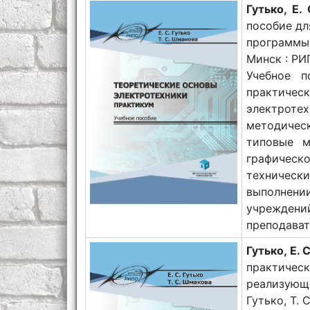
Гутько, Е.
пособие дл
программы 
Минск : РИП
Учебное п
практичес
электроте
методичес
типовые м
графическ
техничес
выполнен
учрежден
преподават
Гутько, Е. 
практичес
реализующ
Гутько, Т. 