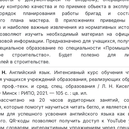
Отправить
X
у контролю качества и по приемке объекта в эксплу
орядок планирования работы бригад и соста
ного плана мастера. В приложениях приведены
 и наиболее важные извлечения из нормативных исто
озволяют изучить необходимый материал на офиц
вовой информации. Предназначено для учащихся, пол
пециальное образование по специальности «Промышл
кое строительство». Будет полезно для ли
лей в строительстве.
. Н.
Английский язык. Интенсивный курс обучения ч
я учащихся учреждений образования, реализующих обр
проф.-техн. и сред. спец. образования / Л. Н. Кисел
Минск : РИПО, 2021. — 105 с. : цв. ил.
ассчитано на 20 часов аудиторных занятий, со
, которые помогут научиться читать бегло, и являетс
ем для успешного усвоения английского языка как 
ого. QR-коды позволяют получить доступ к YouTube 
ым словарям, интерактивным упражнениям через спец