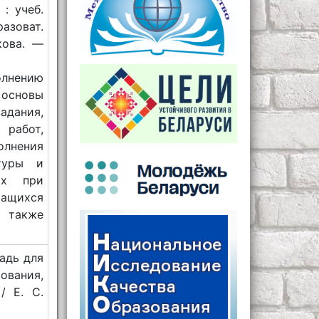
: учеб.
азоват.
кова. —
олнению
 основы
адания,
работ,
олнения
туры и
ых при
ащихся
 также
адь для
ования,
/ Е. С.