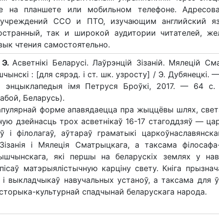
е на планшете или мобильном телефоне. Адресов
учреждений ССО и ПТО, изучающим английский я
остранный, так и широкой аудитории читателей, ж
вык чтения самостоятельно.
 Э.
Асветнікі Беларусі. Лаўрэнцій Зізаній. Мялецій См
чынскі : [для сярэд. і ст. шк. узросту] / Э. Дубянецкі. —
я энцыклапедыя імя Петруся Броўкі, 2017. — 64 с. 
абой, Беларусь).
папулярнай форме апавядаецца пра жыццёвы шлях, свет
ную дзейнасць трох асветнікаў 16-17 стагоддзяў — ца
аў і філолагаў, аўтараў граматыкі царкоўнаславянск
Зізанія і Мялеція Сматрыцкага, а таксама філосафа-
Лышчынскага, які першы на беларускіх землях у на
пісаў матэрыялістычную карціну свету. Кніга прызнач
 і выкладчыкаў навучальных устаноў, а таксама для ў
гісторыка-культурнай спадчынай беларускага народа.