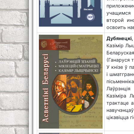
приложени
учащимся 
второй ин
освоить на
Дубянецкі,
Казімір Лыш
Беларуска
(Ганаруся т
У кнізе ў 
і шматгран
пісьменнік
Лаўрэнція 
Казіміра 
трактаце а
навучэнцаў
цікавіцца 