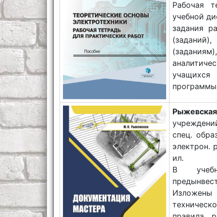
Рабочая т
учебной ди
задания р
(заданий)
(задания
аналитиче
учащихся 
программы 
Рыжевская
учреждени
спец. обра
электрон. 
ил.
В учебн
предынвес
Изложены
техническ
правила р