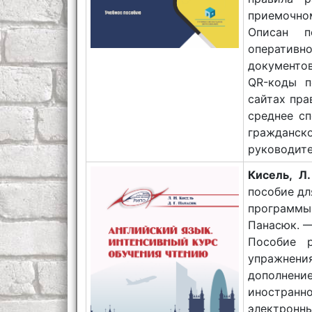
приемочном
Описан п
оператив
документов
QR-коды п
сайтах пра
среднее с
гражданс
руководите
Кисель, Л
пособие дл
программы 
Панасюк. — 
Пособие р
упражнения
дополнени
иностранн
электронн