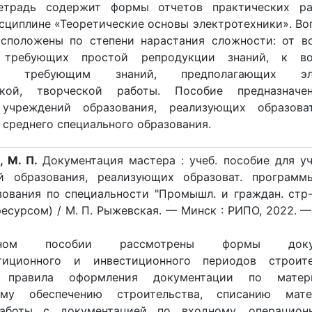
етрадь содержит формы отчетов практических р
сциплине «Теоретические основы электротехники». Во
асположены по степени нарастания сложности: от в
, требующих простой репродукции знаний, к во
м), требующим знаний, предполагающих эл
ской, творческой работы. Пособие предназначе
учреждений образования, реализующих образова
среднего специального образования.
, М. П.
Документация мастера : учеб. пособие для у
й образования, реализующих образоват. программ
зования по специальности "Промышл. и граждан. стр-в
ресурсом) / М. П. Рыжевская. — Минск : РИПО, 2022. — 
ом пособии рассмотрены формы докум
тиционного и инвестиционного периодов строите
 правила оформления документации по матери
ому обеспечению строительства, списанию мате
аботы с документацией по входному, операцион