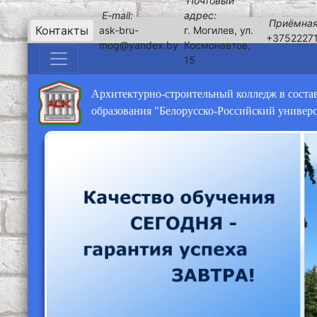
Почтовый
E-mail:
адрес:
Приёмная
Контакты
ask-bru-
г. Могилев, ул.
+3752227
mog@yandex.by
Космонавтов,
15
Архитектурно-строительный колледж в соста
образования "Белорусско-Российский универ