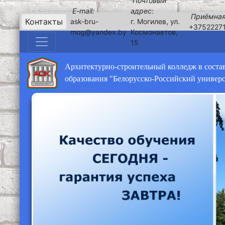
Почтовый
E-mail:
адрес:
Приёмная
Контакты
ask-bru-
г. Могилев, ул.
+3752227
mog@yandex.by
Космонавтов,
15
Архитектурно-строительный колледж в соста
образования "Белорусско-Российский универ