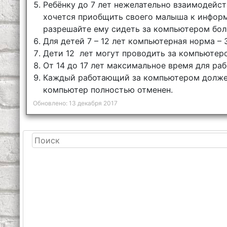
Ребёнку до 7 лет нежелательно взаимодейс
хочется приобщить своего малыша к информ
разрешайте ему сидеть за компьютером боле
Для детей 7 – 12 лет компьютерная норма – 
Дети 12 лет могут проводить за компьютером
От 14 до 17 лет максимальное время для раб
Каждый работающий за компьютером должен
компьютер полностью отменен.
Обновлено: 13 декабря 2017