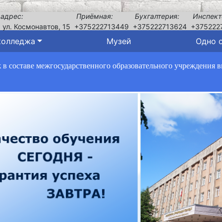
 адрес:
Приёмная:
Бухгалтерия:
Инспект
, ул. Космонавтов, 15
+375222713449
+375222713624
+375222
колледжа
Музей
Одно 
в составе межгосударственного образовательного учреждения 