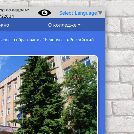
ор по кадрам:
Select Language
▼
722634
окно
О колледже
высшего образования "Белорусско-Российский