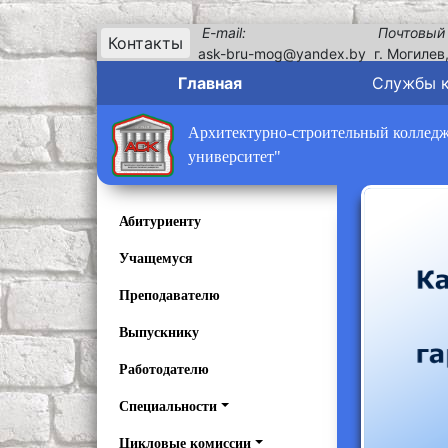
E-mail:
Почтовый
Контакты
ask-bru-mog@yandex.by
г. Могилев
Главная
Службы 
Архитектурно-строительный колледж 
университет"
Абитуриенту
Учащемуся
Преподавателю
Выпускнику
Работодателю
Специальности
Цикловые комиссии