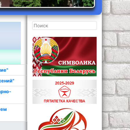
ние"
жений"
арно-
тем