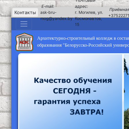
Почтовый
E-mail:
адрес:
Приёмная
Контакты
ask-bru-
г. Могилев, ул.
+3752227
mog@yandex.by
Космонавтов,
15
Архитектурно-строительный колледж в соста
образования "Белорусско-Российский универ