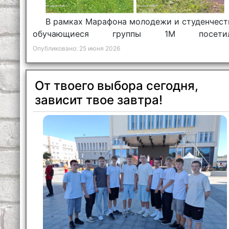
В рамках Марафона молодежи и студенчест
обучающиеся группы 1М посети
экологическую тропу «Природа в каждом шаг
Опубликовано: 25 июня 2026
заказника местного значения «Печерский».
От твоего выбора сегодня,
зависит твое завтра!