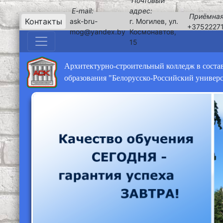
Почтовый
E-mail:
адрес:
Приёмная
Контакты
ask-bru-
г. Могилев, ул.
+3752227
mog@yandex.by
Космонавтов,
15
Архитектурно-строительный колледж в соста
образования "Белорусско-Российский универ