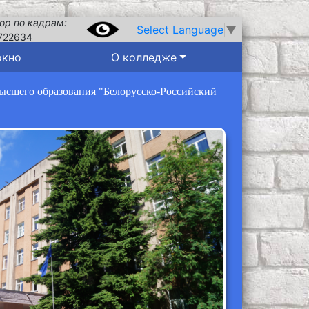
ор по кадрам:
Select Language
▼
722634
окно
О колледже
высшего образования "Белорусско-Российский