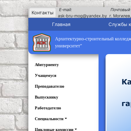
E-mail:
Почтовый
Контакты
ask-bru-mog@yandex.by
г. Могилев
Главная
Службы 
Архитектурно-строительный колледж 
университет"
Абитуриенту
Учащемуся
Преподавателю
Выпускнику
Работодателю
Специальности
Цикловые комиссии