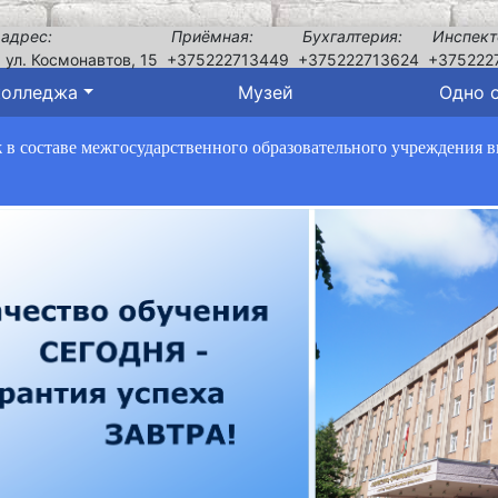
 адрес:
Приёмная:
Бухгалтерия:
Инспект
, ул. Космонавтов, 15
+375222713449
+375222713624
+375222
колледжа
Музей
Одно 
в составе межгосударственного образовательного учреждения 