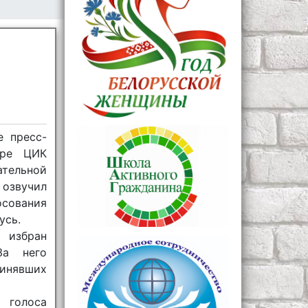
е пресс-
тре ЦИК
тельной
звучил
осования
усь.
 избран
За него
ринявших
голоса