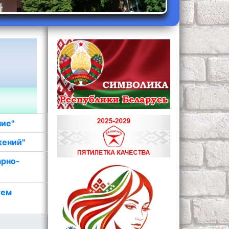
ние"
жений"
арно-
тем