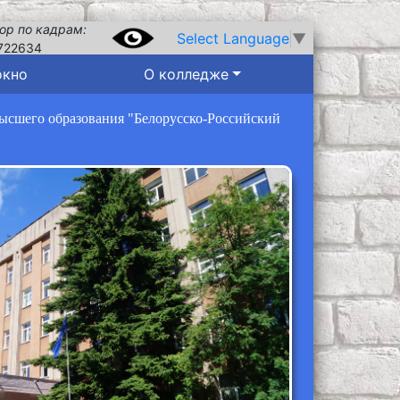
ор по кадрам:
Select Language
▼
722634
окно
О колледже
высшего образования "Белорусско-Российский