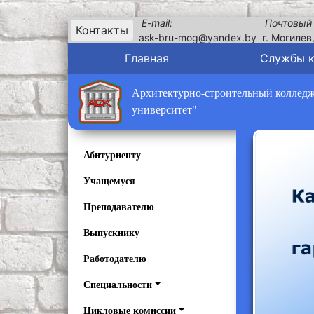
E-mail:
Почтовый
Контакты
ask-bru-mog@yandex.by
г. Могилев
Главная
Службы 
Архитектурно-строительный колледж 
университет"
Абитуриенту
Учащемуся
Преподавателю
Выпускнику
Работодателю
Специальности
Цикловые комиссии