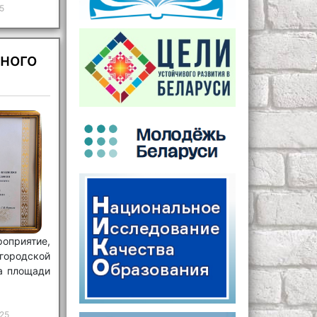
5
чного
оприятие,
городской
а площади
25