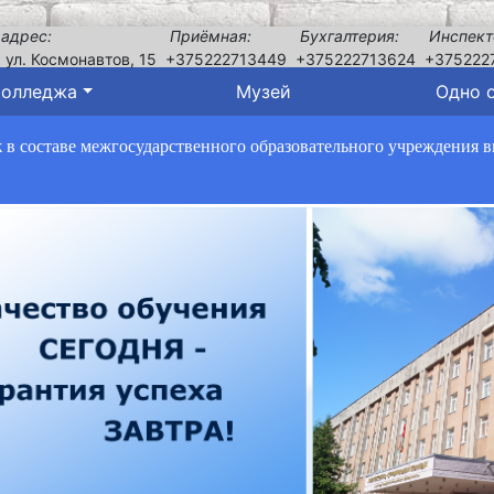
 адрес:
Приёмная:
Бухгалтерия:
Инспект
, ул. Космонавтов, 15
+375222713449
+375222713624
+375222
колледжа
Музей
Одно 
в составе межгосударственного образовательного учреждения 