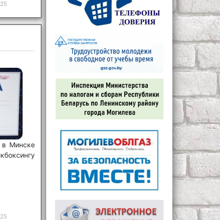
025
 в Минске
икбоксингу
025