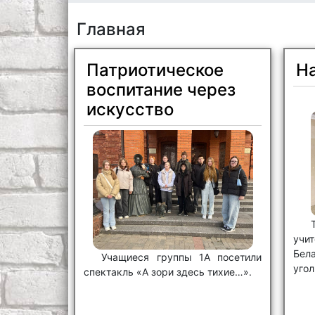
Главная
Патриотическое
Н
воспитание через
искусство
учи
Бел
Учащиеся группы 1А посетили
угол
спектакль «А зори здесь тихие…».