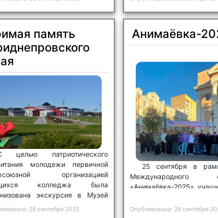
римая память
Анимаёвка-20
риднепровского
рая
С целью патриотического
питания молодежи первичной
25 сентября в рам
офсоюзной организацией
Международного фе
ащихся колледжа была
«Анимаёвка-2025» учащи
анизована экскурсия в Музей
3С2, 3В, 2С4 архит
вы Могилевщины.
строительного колледжа
ликовано: 26 сентября 2025
Опубликовано: 26 сентября 20
кинотеатр «Родина».