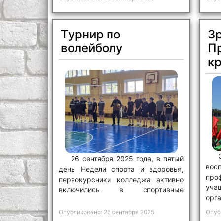
Турнир по
З
волейболу
П
к
26 сентября 2025 года, в пятый
вос
день Недели спорта и здоровья,
пр
первокурсники колледжа активно
уч
включились в спортивные
орг
состязания.
Сла
Опубликовано: 26 сентября 2025
Опуб