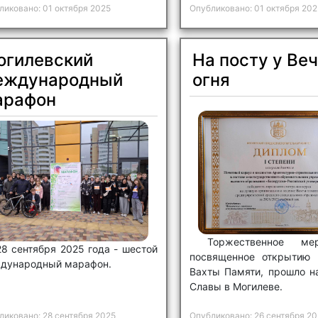
ликовано: 01 октября 2025
Опубликовано: 01 октября 202
огилевский
На посту у Ве
еждународный
огня
арафон
Торжественное мер
28 сентября 2025 года - шестой
посвященное открытию 
дународный марафон.
Вахты Памяти, прошло н
Славы в Могилеве.
ликовано: 28 сентября 2025
Опубликовано: 26 сентября 20