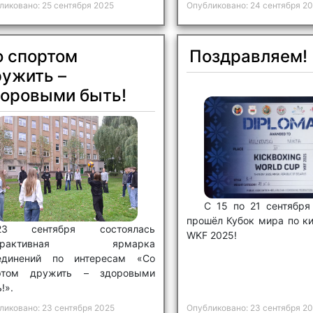
ликовано: 25 сентября 2025
Опубликовано: 24 сентября 2
о спортом
Поздравляем!
ружить –
доровыми быть!
С 15 по 21 сентября
прошёл Кубок мира по к
23 сентября состоялась
WKF 2025!
терактивная ярмарка
единений по интересам «Со
ртом дружить – здоровыми
!».
ликовано: 23 сентября 2025
Опубликовано: 23 сентября 2