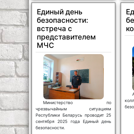
Беларусь и Министерства
образования Республики Беларусь,
Единый день
Е
организуется и проводится
безопасности:
бе
Республиканское экологическое
мероприятие по уборке мусора
встреча с
к
«Мы заботимся».
представителем
МЧС
кол
Министерство по
без
чрезвычайным ситуациям
Республики Беларусь проводит 25
сентября 2025 года Единый день
безопасности.