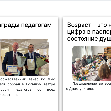
аграды педагогам
Возраст – это 
цифра в паспор
состояние ду
Торжественный вечер ко Дню
Поздравление ветера
теля собрал в Большом театре
с Днем учителя.
аруси педагогов со всех
ков страны.