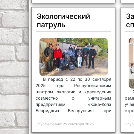
Экологический
За
патруль
с
В период с 22 по 30 сентября
2025 года Республиканским
центром экологии и краеведения
совместно с унитарным
рам
предприятием «Кока-Кола
уч
Бевриджиз Белоруссия» при
стр
поддержке Министерства
Зал
природных ресурсов и охраны
сла
Опубликовано: 25 сентября 2025
Опуб
окружающей среды Республики