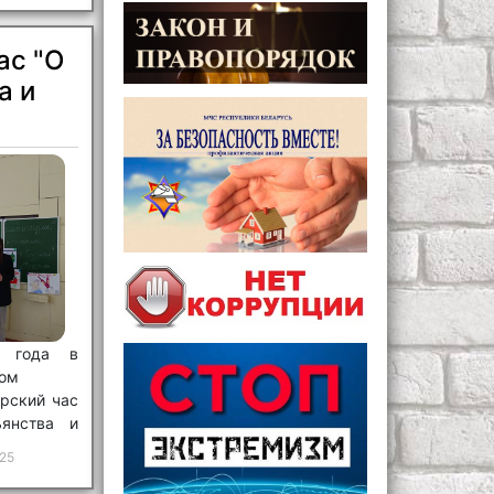
ас "О
а и
5 года в
ном
рский час
янства и
25