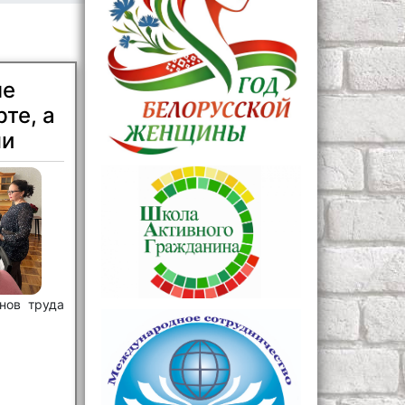
не
те, а
ши
нов труда