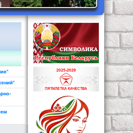
ние"
жений"
арно-
тем