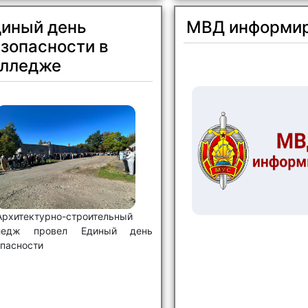
диный день
МВД информи
зопасности в
олледже
Архитектурно-строительный
ледж провел Единый день
опасности