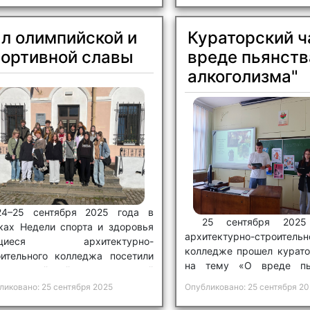
Отправить
X
л олимпийской и
Кураторский ч
портивной славы
вреде пьянств
алкоголизма"
24–25 сентября 2025 года в
25 сентября 202
ках Недели спорта и здоровья
архитектурно-строитель
ащиеся архитектурно-
колледже прошел курато
оительного колледжа посетили
на тему «О вреде пь
 олимпийской и спортивной
алкоголизма».
вы.
ликовано: 25 сентября 2025
Опубликовано: 25 сентября 20