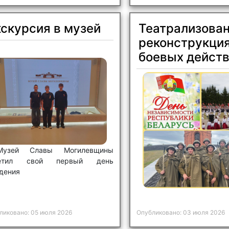
скурсия в музей
Театрализова
реконструкци
боевых дейст
Музей Славы Могилевщины
метил свой первый день
дения
ликовано: 05 июля 2026
Опубликовано: 03 июля 2026