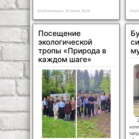
Опубликовано: 26 июня 2026
Опуб
Посещение
Бу
экологической
си
тропы «Природа в
м
каждом шаге»
кол
пат