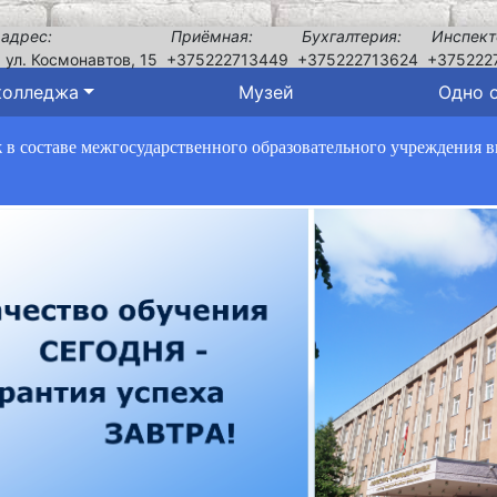
 адрес:
Приёмная:
Бухгалтерия:
Инспект
, ул. Космонавтов, 15
+375222713449
+375222713624
+375222
колледжа
Музей
Одно 
в составе межгосударственного образовательного учреждения 