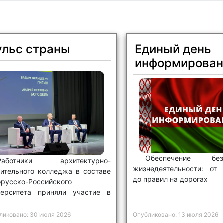
ульс страны
Единый день
информирован
Обеспечение безо
Работники архитектурно-
жизнедеятельности: от 
оительного колледжа в составе
до правил на дорогах
орусско-Российского
верситета приняли участие в
ественно-политической встрече
льс страны
».
ликовано: 30 июля 2026
Опубликовано: 13 июля 2026