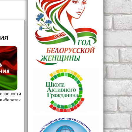
ия
пасности
кибератак