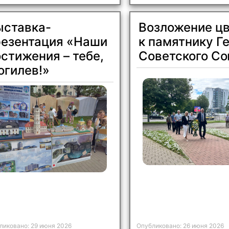
Отправить
X
ыставка-
Возложение ц
резентация «Наши
к памятнику Г
стижения – тебе,
Советского С
огилев!»
ликовано: 29 июня 2026
Опубликовано: 26 июня 2026