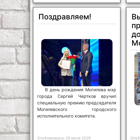
Поздравляем!
В
п
до
М
В день рождения Могилева мэр
города Сергей Чертков вручил
специальную премию председателя
Могилевского городского
исполнительного комитета.
Опубликовано: 29 июня 2026
Опуб