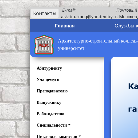
E-mail:
Почтовый
Контакты
ask-bru-mog@yandex.by
г. Могилев
Главная
Службы 
Архитектурно-строительный колледж 
университет"
Абитуриенту
Учащемуся
Преподавателю
Выпускнику
Работодателю
Специальности
Цикловые комиссии