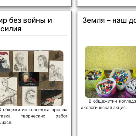
р без войны и
Земля – наш д
асилия
В общежитии коллед
экологическая акция.
В общежитии колледжа прошла
тавка творческих работ
щихся.