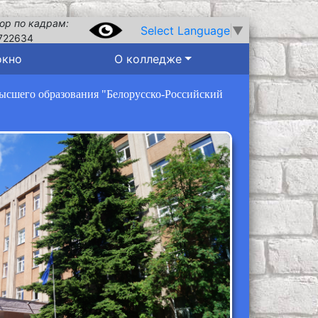
ор по кадрам:
Select Language
▼
722634
окно
О колледже
высшего образования "Белорусско-Российский