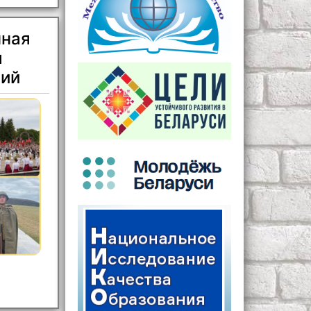
нная
я
вий