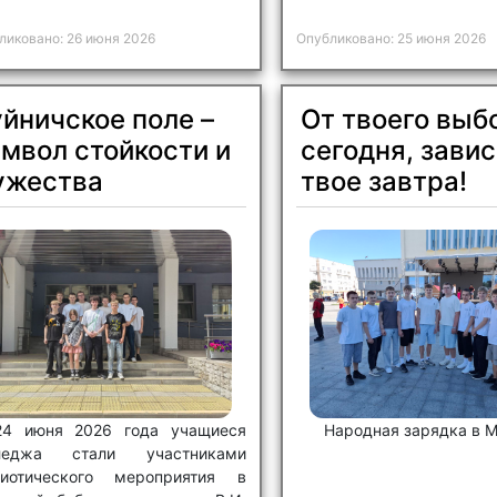
ликовано: 26 июня 2026
Опубликовано: 25 июня 2026
йничское поле –
От твоего выб
мвол стойкости и
сегодня, завис
ужества
твое завтра!
24 июня 2026 года учащиеся
Народная зарядка в 
леджа стали участниками
риотического мероприятия в