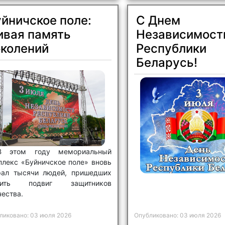
йничское поле:
С Днем
ивая память
Независимост
околений
Республики
Беларусь!
В этом году мемориальный
плекс «Буйничское поле» вновь
рал тысячи людей, пришедших
тить подвиг защитников
ества.
ликовано: 03 июля 2026
Опубликовано: 03 июля 2026