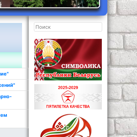
ние"
жений"
арно-
тем