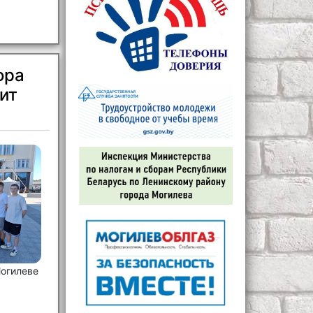
ора
ит
Могилеве