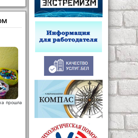
ом
жа прошла