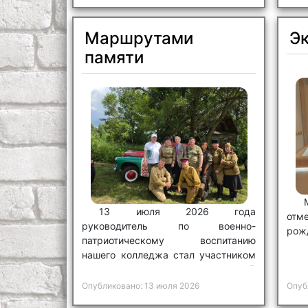
Маршрутами
Эк
памяти
13 июля 2026 года
от
руководитель по военно-
рож
патриотическому воспитанию
нашего колледжа стал участником
патриотического мероприятия «В
поисках исторической правды».
Опубликовано: 13 июля 2026
Опуб