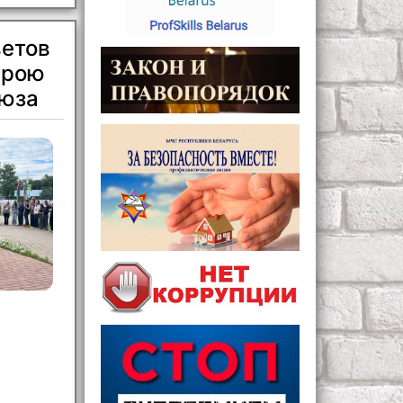
ветов
ерою
оюза