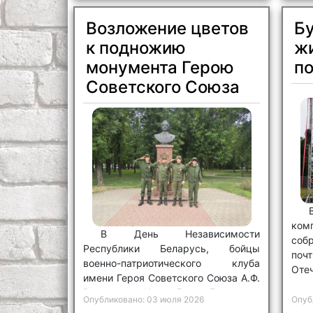
Возложение цветов
Бу
к подножию
ж
монумента Герою
п
Советского Союза
ком
В День Независимости
соб
Республики Беларусь, бойцы
поч
военно-патриотического клуба
Отеч
имени Героя Советского Союза А.Ф.
Везирова «Честь.Долг. Единство»
Опубликовано: 03 июля 2026
Опуб
не остались в стороне.