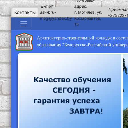
Почтовый
E-mail:
адрес:
Приёмная
Контакты
ask-bru-
г. Могилев, ул.
+3752227
mog@yandex.by
Космонавтов,
15
Архитектурно-строительный колледж в соста
образования "Белорусско-Российский универ