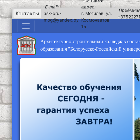
Почтовый
E-mail:
адрес:
Приёмная
Контакты
ask-bru-
г. Могилев, ул.
+3752227
mog@yandex.by
Космонавтов,
15
Архитектурно-строительный колледж в соста
образования "Белорусско-Российский универ