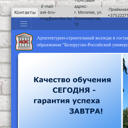
Почтовый
E-mail:
адрес:
Приёмная
Контакты
ask-bru-
г. Могилев, ул.
+3752227
mog@yandex.by
Космонавтов,
15
Архитектурно-строительный колледж в соста
образования "Белорусско-Российский универ