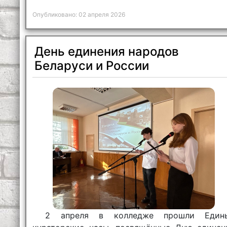
областной фестиваль «Родной зем
Опубликовано: 02 апреля 2026
многоголосье»
День единения народов
Беларуси и России
2 апреля в колледже прошли Един