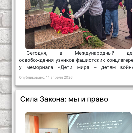
Сегодня, в Международный де
освобождения узников фашистских концлагере
у мемориала «Дети мира – детям войн
встретились поколения: те, кто пережил ужа
Опубликовано: 11 апреля 2026
фашистской неволи, и те, кто обеща
сохранить эту память для будущего.
Сила Закона: мы и право