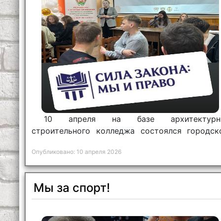
10 апреля на базе архитектурн
строительного колледжа состоялся городск
этап республиканской интеллектуальн
Опубликовано: 10 апреля 2026
правовой игры «Сила Закона: мы и право».
Мы за спорт!