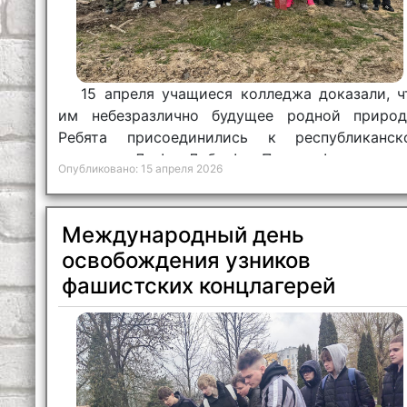
15 апреля учащиеся колледжа доказали, ч
им небезразлично будущее родной природ
Ребята присоединились к республиканск
акции «Лес! Дабро! Парадак!», котор
Опубликовано: 15 апреля 2026
объединила всех, кто любит свое дело и св
землю.
Международный день
освобождения узников
фашистских концлагерей